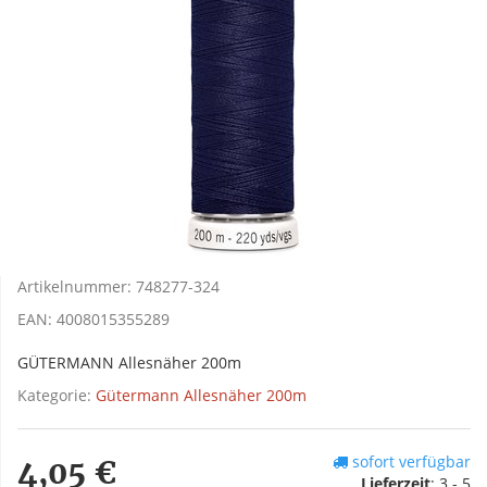
Artikelnummer:
748277-324
EAN:
4008015355289
GÜTERMANN Allesnäher 200m
Kategorie:
Gütermann Allesnäher 200m
sofort verfügbar
4,05 €
Lieferzeit
:
3 - 5