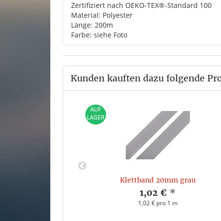
Zertifiziert nach OEKO-TEX®-Standard 100
Material: Polyester
Länge: 200m
Farbe: siehe Foto
Kunden kauften dazu folgende Pr
ellgrau
Klettband 20mm grau
*
1,02 €
*
 m
1,02 € pro 1 m