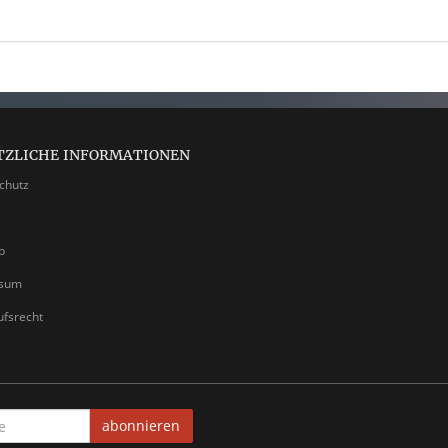
TZLICHE INFORMATIONEN
chutz
p
ssum
ufsrecht
abonnieren