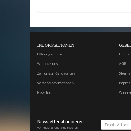
INFORMATIONEN
GESE
Öffnungszeiten
Datens
Wir über uns
AGB
Zahlungsmöglichkeiten
Sitema
Versandinformationen
Impre
Newsletter
Widerr
Newsletter abonnieren
EMAIL-
ADRESSE
Abmeldung jederzeit möglich