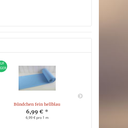
Bündchen fein hellblau
French Terry Dig
6,99 €
*
6,99 € pro 1 m
1