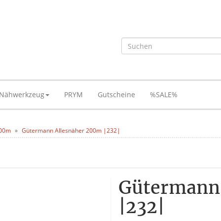
Nähwerkzeug
PRYM
Gutscheine
%SALE%
200m
Gütermann Allesnäher 200m |232|
Gütermann
|232|