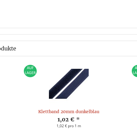
odukte
Klettband 20mm dunkelblau
1,02 €
*
1,02 € pro 1 m