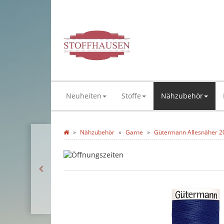
Neuheiten
Stoffe
Nähzubehör
Nähzubehör
Garne
Gütermann Allesnäher 