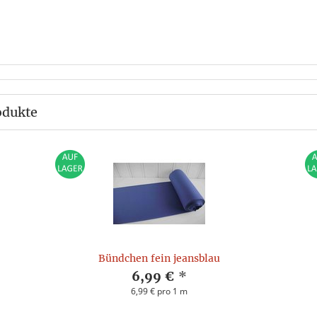
odukte
Bündchen fein jeansblau
6,99 €
*
6,99 € pro 1 m