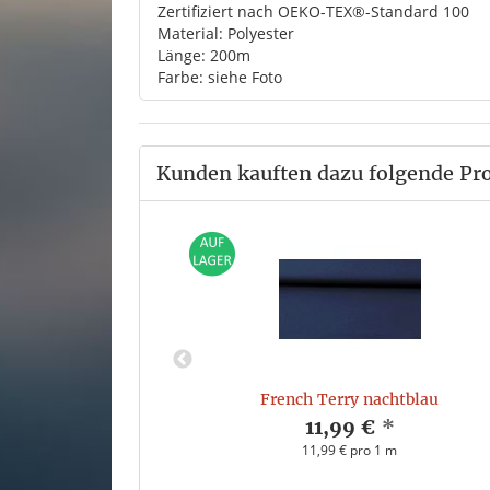
Zertifiziert nach OEKO-TEX®-Standard 100
Material: Polyester
Länge: 200m
Farbe: siehe Foto
Kunden kauften dazu folgende Pr
r 200m |406|
French Terry nachtblau
*
11,99 €
*
11,99 € pro 1 m