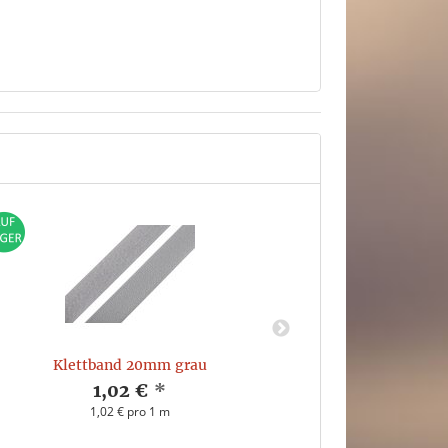
Klettband 20mm grau
Klettban
1,02 €
*
1,02 € pro 1 m