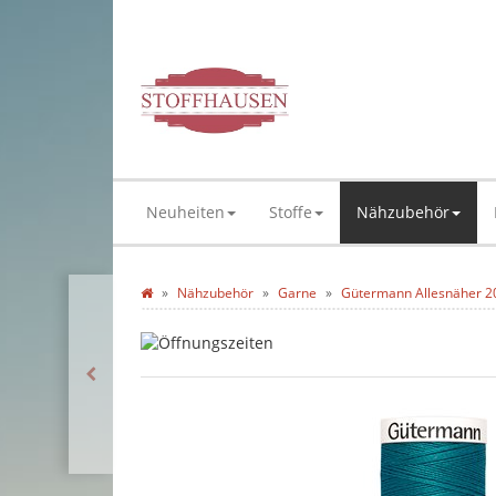
Neuheiten
Stoffe
Nähzubehör
Nähzubehör
Garne
Gütermann Allesnäher 