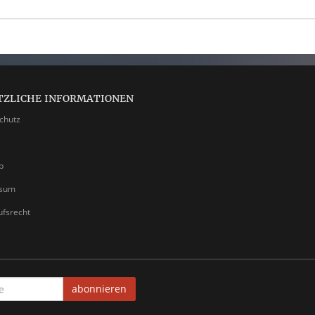
TZLICHE INFORMATIONEN
chutz
p
ssum
ufsrecht
abonnieren