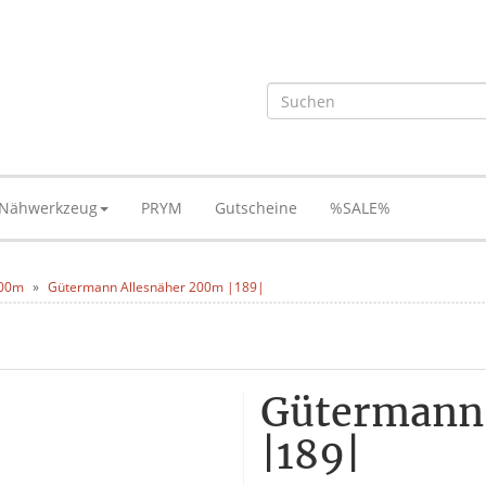
Nähwerkzeug
PRYM
Gutscheine
%SALE%
200m
Gütermann Allesnäher 200m |189|
Gütermann
|189|