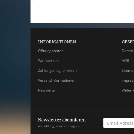
INFORMATIONEN
GESE
Öffnungszeiten
Datens
Wir über uns
AGB
Zahlungsmöglichkeiten
Sitema
Versandinformationen
Impre
Newsletter
Widerr
Newsletter abonnieren
EMAIL-
ADRESSE
Abmeldung jederzeit möglich