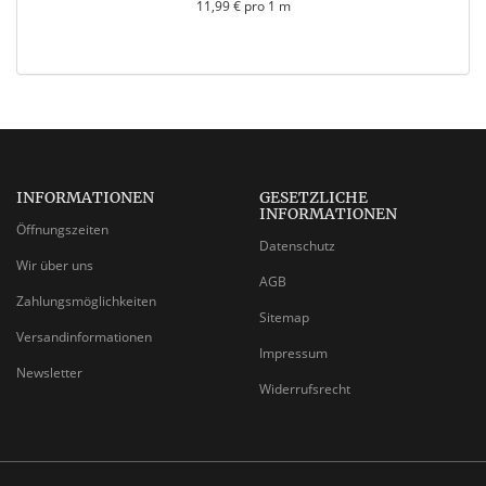
11,99 € pro 1 m
INFORMATIONEN
GESETZLICHE
INFORMATIONEN
Öffnungszeiten
Datenschutz
Wir über uns
AGB
Zahlungsmöglichkeiten
Sitemap
Versandinformationen
Impressum
Newsletter
Widerrufsrecht