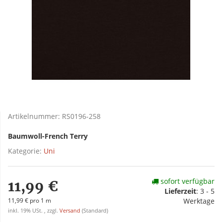
Artikelnummer:
RS0196-258
Baumwoll-French Terry
Kategorie:
Uni
sofort verfügbar
11,99 €
Lieferzeit
:
3 - 5
11,99 € pro 1 m
Werktage
inkl. 19% USt. , zzgl.
Versand
(Standard)