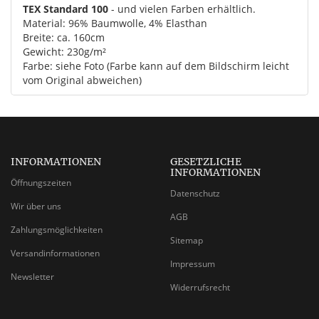
TEX Standard 100
- und vielen Farben erhältlich.
Material: 96% Baumwolle, 4% Elasthan
Breite: ca. 160cm
Gewicht: 230g/m²
Farbe: siehe Foto (Farbe kann auf dem Bildschirm leicht
vom Original abweichen)
INFORMATIONEN
GESETZLICHE
INFORMATIONEN
Öffnungszeiten
Datenschutz
Wir über uns
AGB
Zahlungsmöglichkeiten
Sitemap
Versandinformationen
Impressum
Newsletter
Widerrufsrecht