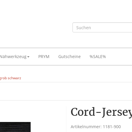
Nähwerkzeug
PRYM
Gutscheine
%SALE%
 grob schwarz
Cord-Jerse
Artikelnummer:
1181-900