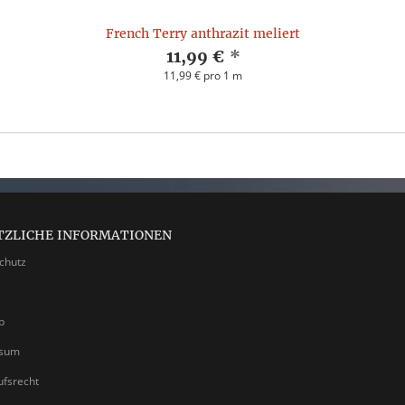
French Terry anthrazit meliert
11,99 €
*
11,99 € pro 1 m
TZLICHE INFORMATIONEN
chutz
p
ssum
ufsrecht