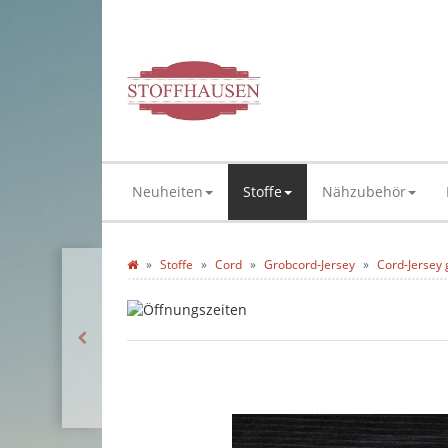
Neuheiten
Stoffe
Nähzubehör
Stoffe
Cord
Grobcord-Jersey
Cord-Jersey