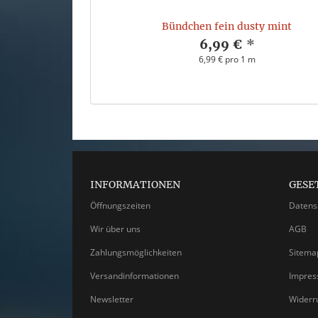
Bündchen fein dusty mint
6,99 €
*
6,99 € pro 1 m
INFORMATIONEN
GESE
Öffnungszeiten
Datens
Wir über uns
AGB
Zahlungsmöglichkeiten
Sitema
Versandinformationen
Impre
Newsletter
Widerr