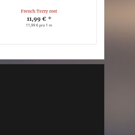
French Terry rost
11,99 €
*
11,99 € pro 1 m