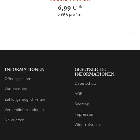
6,99 €
*
6,99 € pro 1 m
INFORMATIONEN
GESETZLICHE
INFORMATIONEN
Öffnungszeiten
Datenschutz
Wir über uns
AGB
Zahlungsmöglichkeiten
Sitemap
Versandinformationen
Impressum
Newsletter
Widerrufsrecht