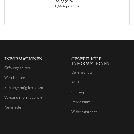
6,99 € pro 1 m
INFORMATIONEN
GESETZLICHE
INFORMATIONEN
Öffnungszeiten
Datenschutz
Wir über uns
AGB
Zahlungsmöglichkeiten
Sitemap
Versandinformationen
Impressum
Newsletter
Widerrufsrecht