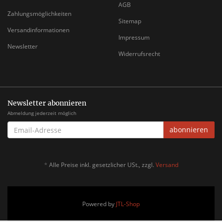
AGB
Zahlungsmöglichkeiten
Sitemap
Versandinformationen
Impressum
Newsletter
Widerrufsrecht
Newsletter abonnieren
Abmeldung jederzeit möglich
EMAIL-
abonnieren
ADRESSE
*
Alle Preise inkl. gesetzlicher USt., zzgl.
Versand
Powered by
JTL-Shop