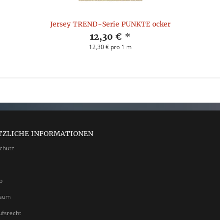
Jersey TREND-Serie PUNKTE ocker
12,30 €
*
12,30 € pro 1 m
TZLICHE INFORMATIONEN
chutz
p
ssum
ufsrecht