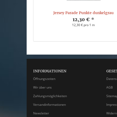
Jersey Parade Punkte dunkelgrau
12,30 €
*
12,30 € pro 1 m
INFORMATIONEN
GESE
Öffnungszeiten
Datens
Wir über uns
AGB
Zahlungsmöglichkeiten
Sitema
Versandinformationen
Impre
Newsletter
Widerr