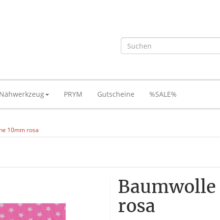
Nähwerkzeug
PRYM
Gutscheine
%SALE%
rne 10mm rosa
Baumwolle
rosa