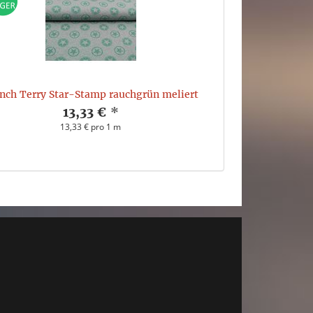
nch Terry Star-Stamp rauchgrün meliert
13,33 €
*
13,33 € pro 1 m