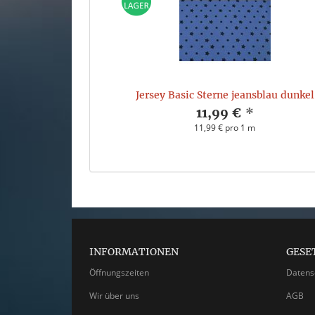
Jersey Basic Sterne jeansblau dunkel
11,99 €
*
11,99 € pro 1 m
INFORMATIONEN
GESE
Öffnungszeiten
Datens
Wir über uns
AGB