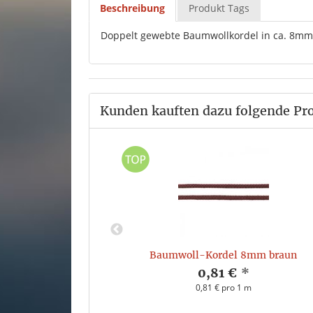
Beschreibung
Produkt Tags
Doppelt gewebte Baumwollkordel in ca. 8mm B
Kunden kauften dazu folgende Pr
 8mm pink
Baumwoll-Kordel 8mm braun
*
0,81 €
*
 m
0,81 € pro 1 m