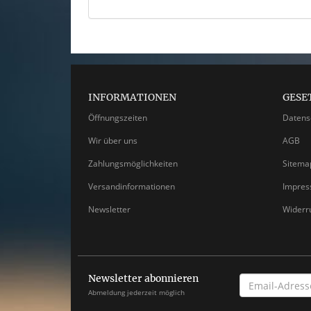
INFORMATIONEN
GESE
Öffnungszeiten
Datens
Wir über uns
AGB
Zahlungsmöglichkeiten
Sitema
Versandinformationen
Impre
Newsletter
Widerr
Newsletter abonnieren
EMAIL-
ADRESSE
Abmeldung jederzeit möglich