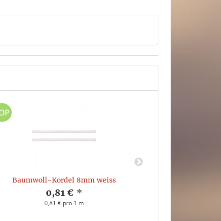
Baumwoll-Kordel 8mm weiss
Baumwol
0,81 €
*
0,81 € pro 1 m