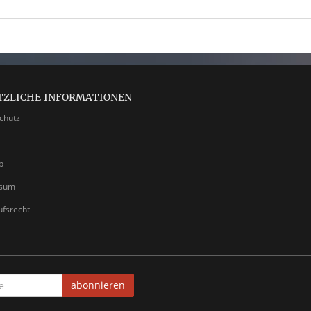
TZLICHE INFORMATIONEN
chutz
p
ssum
ufsrecht
abonnieren