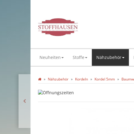
Neuheiten
Stoffe
Nähzubehör
Nähzubehör
Kordeln
Kordel 5mm
Baumwol