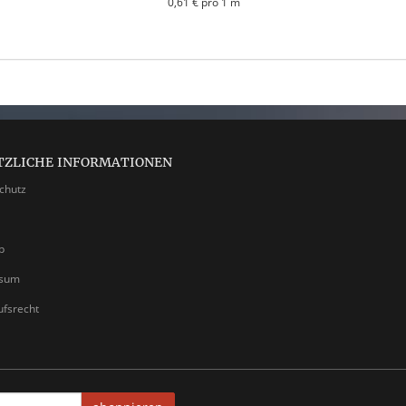
0,61 € pro 1 m
TZLICHE INFORMATIONEN
chutz
p
ssum
ufsrecht