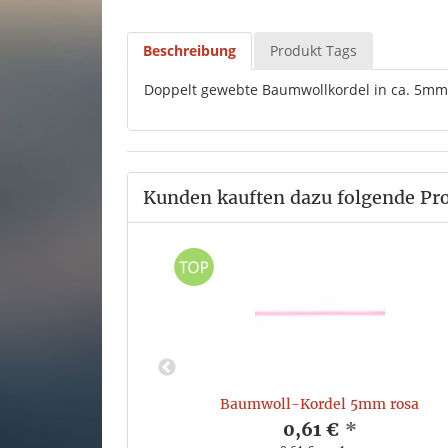
Beschreibung
Produkt Tags
Doppelt gewebte Baumwollkordel in ca. 5mm B
Kunden kauften dazu folgende Pr
mauve
Baumwoll-Kordel 5mm rosa
*
0,61 €
*