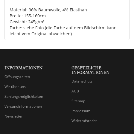
Material: 96% Baumwolle, 4% Elasthan
Breite: 155-160cm
Gewicht: 245g/m²
Farbe: siehe Foto (die Farbe auf dem Bildschirm kann
leicht vom Original abweichen)
INFORMATIONEN
GESETZLICHE
INFORMATIONEN
Öffnungszeiten
Datenschutz
Wir über uns
AGB
Zahlungsmöglichkeiten
Sitemap
Versandinformationen
Impressum
Newsletter
Widerrufsrecht