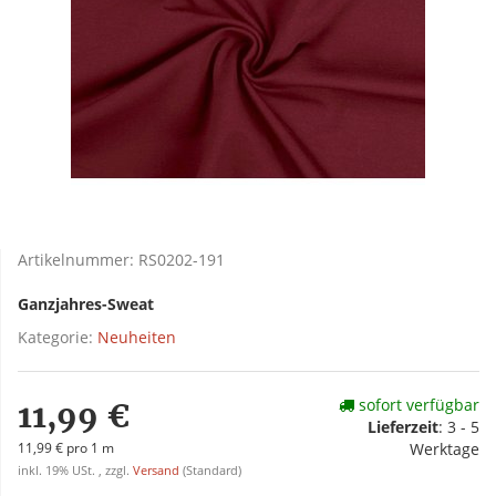
Artikelnummer:
RS0202-191
Ganzjahres-Sweat
Kategorie:
Neuheiten
sofort verfügbar
11,99 €
Lieferzeit
:
3 - 5
11,99 € pro 1 m
Werktage
inkl. 19% USt. , zzgl.
Versand
(Standard)