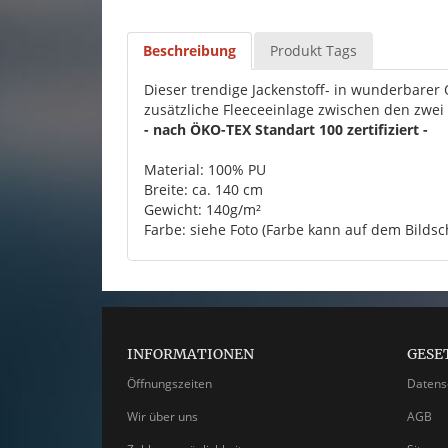
Beschreibung
Produkt Tags
Dieser trendige Jackenstoff- in wunderbarer Q
zusätzliche Fleeceeinlage zwischen den zwei 
- nach ÖKO-TEX Standart 100 zertifiziert -
Material: 100% PU
Breite: ca. 140 cm
Gewicht: 140g/m²
Farbe: siehe Foto (Farbe kann auf dem Bildsc
INFORMATIONEN
GESE
Öffnungszeiten
Datens
Wir über uns
AGB