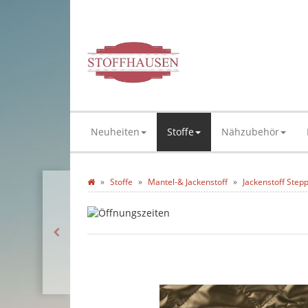
Neuheiten
Stoffe
Nähzubehör
Stoffe
Mantel-& Jackenstoff
Jackenstoff Stepp