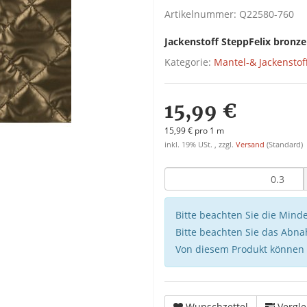
Artikelnummer:
Q22580-760
Jackenstoff SteppFelix bronze
Kategorie:
Mantel-& Jackenstof
15,99 €
15,99 € pro 1 m
inkl. 19% USt. , zzgl.
Versand
(Standard)
Bitte beachten Sie die Min
Bitte beachten Sie das Abna
Von diesem Produkt können
Wunschzettel
Vergle