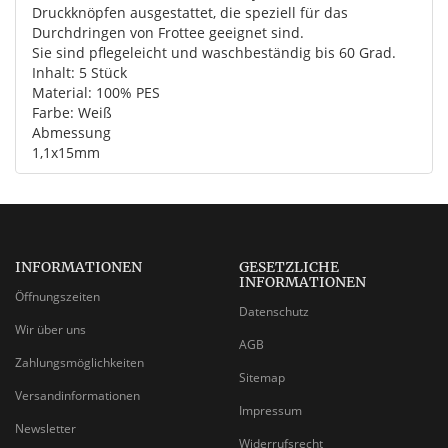
Druckknöpfen ausgestattet, die speziell für das
Durchdringen von Frottee geeignet sind.
Sie sind pflegeleicht und waschbeständig bis 60 Grad.
Inhalt: 5 Stück
Material: 100% PES
Farbe: Weiß
Abmessung
1,1x15mm
INFORMATIONEN
GESETZLICHE
INFORMATIONEN
Öffnungszeiten
Datenschutz
Wir über uns
AGB
Zahlungsmöglichkeiten
Sitemap
Versandinformationen
Impressum
Newsletter
Widerrufsrecht