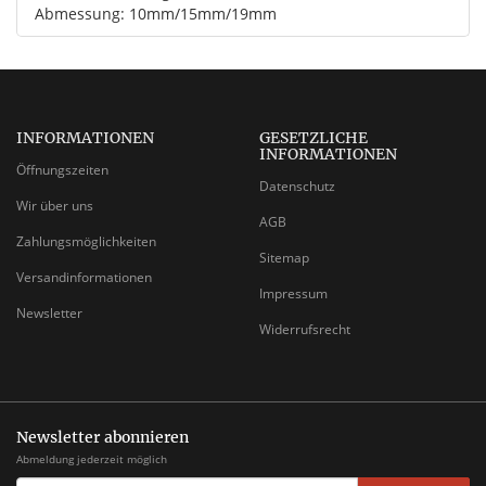
Abmessung: 10mm/15mm/19mm
INFORMATIONEN
GESETZLICHE
INFORMATIONEN
Öffnungszeiten
Datenschutz
Wir über uns
AGB
Zahlungsmöglichkeiten
Sitemap
Versandinformationen
Impressum
Newsletter
Widerrufsrecht
Newsletter abonnieren
Abmeldung jederzeit möglich
EMAIL-