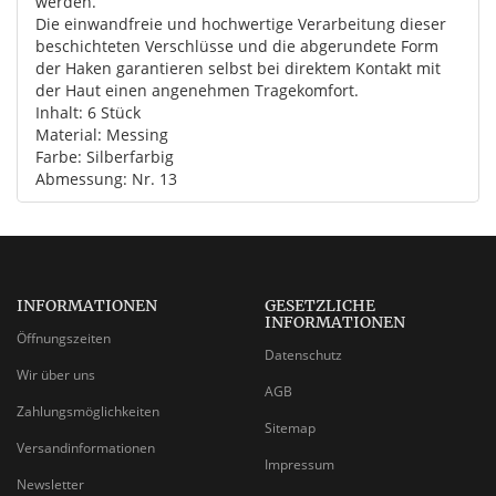
werden.
Die einwandfreie und hochwertige Verarbeitung dieser
beschichteten Verschlüsse und die abgerundete Form
der Haken garantieren selbst bei direktem Kontakt mit
der Haut einen angenehmen Tragekomfort.
Inhalt: 6 Stück
Material: Messing
Farbe: Silberfarbig
Abmessung: Nr. 13
INFORMATIONEN
GESETZLICHE
INFORMATIONEN
Öffnungszeiten
Datenschutz
Wir über uns
AGB
Zahlungsmöglichkeiten
Sitemap
Versandinformationen
Impressum
Newsletter