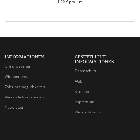
1,02 € pro 1 m
INFORMATIONEN
GESETZLICHE
INFORMATIONEN
Öffnungszeiten
Datenschutz
Wir über uns
AGB
Zahlungsmöglichkeiten
Sitemap
Versandinformationen
Impressum
Newsletter
Widerrufsrecht