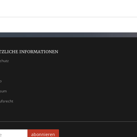
TZLICHE INFORMATIONEN
chutz
p
ssum
ufsrecht
abonnieren