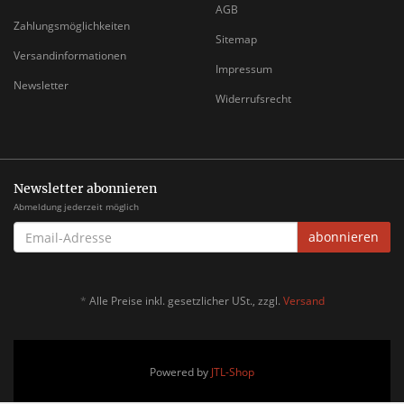
AGB
Zahlungsmöglichkeiten
Sitemap
Versandinformationen
Impressum
Newsletter
Widerrufsrecht
Newsletter abonnieren
Abmeldung jederzeit möglich
EMAIL-
abonnieren
ADRESSE
*
Alle Preise inkl. gesetzlicher USt., zzgl.
Versand
Powered by
JTL-Shop