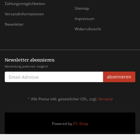
Zahlungsmöglichkeiten
Sitemap
Versandinformationen
Impressum
Newsletter
Widerrufsrecht
Newsletter abonnieren
Abmeldung jederzeit möglich
EMAIL-
abonnieren
ADRESSE
*
Alle Preise inkl. gesetzlicher USt., zzgl.
Versand
Powered by
JTL-Shop