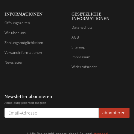
INFORMATIONEN
GESETZLICHE
INFORMATIONEN
Öffnungszeiten
Datenschutz
Wir über uns
AGB
Zahlungsmöglichkeiten
Sitemap
Versandinformationen
Impressum
Newsletter
Widerrufsrecht
Newsletter abonnieren
Abmeldung jederzeit möglich
EMAIL-
abonnieren
ADRESSE
*
Alle Preise inkl. gesetzlicher USt., zzgl.
Versand