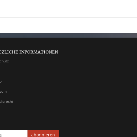
TZLICHE INFORMATIONEN
chutz
p
ssum
ufsrecht
abonnieren