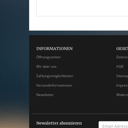
INFORMATIONEN
GESE
Öffnungszeiten
Datens
Wir über uns
AGB
Zahlungsmöglichkeiten
Sitema
Versandinformationen
Impre
Newsletter
Widerr
Newsletter abonnieren
EMAIL-