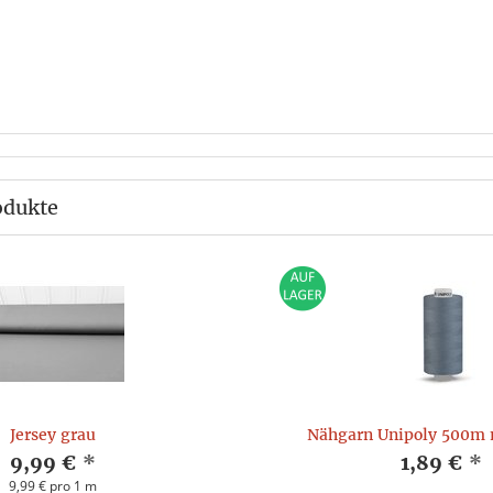
odukte
Jersey grau
Nähgarn Unipoly 500m
9,99 €
*
1,89 €
*
9,99 € pro 1 m