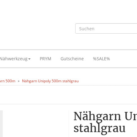
Nähwerkzeug
PRYM
Gutscheine
%SALE%
arn 500m
Nähgarn Unipoly 500m stahlgrau
Nähgarn U
stahlgrau