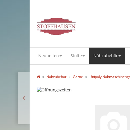
Neuheiten
Stoffe
Nähzubehör
Nähzubehör
Garne
Unipoly Nähmaschineng