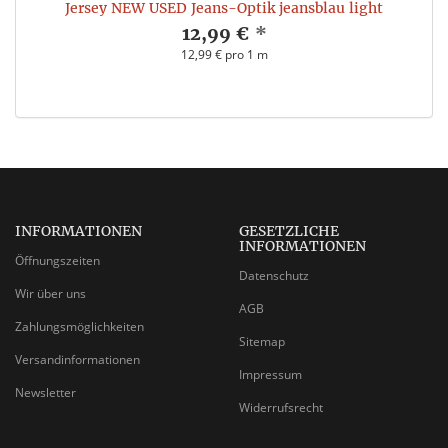
Jersey NEW USED Jeans-Optik jeansblau light
12,99 €
*
12,99 € pro 1 m
INFORMATIONEN
GESETZLICHE
INFORMATIONEN
Öffnungszeiten
Datenschutz
Wir über uns
AGB
Zahlungsmöglichkeiten
Sitemap
Versandinformationen
Impressum
Newsletter
Widerrufsrecht