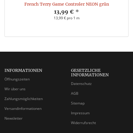
French Terry Game Controler NEON grün
13,99 €
*
13,99 € pro 1 m
INFORMATIONEN
GESETZLICHE
INFORMATIONEN
Öffnungszeiten
Datenschutz
Wir über uns
AGB
Zahlungsmöglichkeiten
Sitemap
Versandinformationen
Impressum
Newsletter
Widerrufsrecht