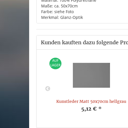
Material: 100% Polyurethane
Maße: ca. 50x70cm
Farbe: siehe Foto
Merkmal: Glanz-Optik
Kunden kauften dazu folgende Pr
cm dusty blue
Kunstleder Matt 50x70cm hellgrau
*
5,12 €
*