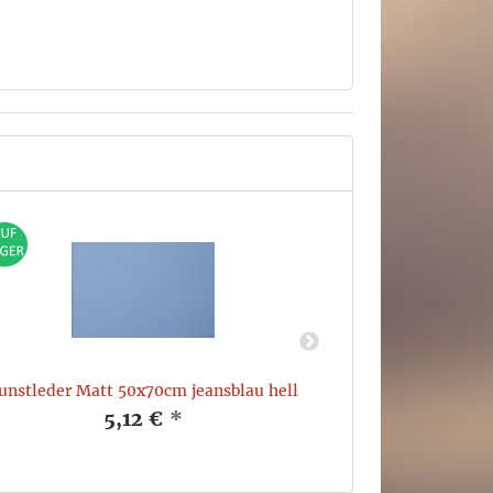
unstleder Matt 50x70cm jeansblau hell
Kunstleder M
5,12 €
*