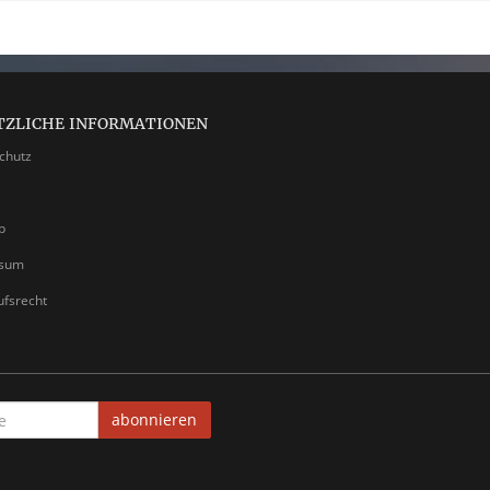
TZLICHE INFORMATIONEN
chutz
p
ssum
ufsrecht
abonnieren