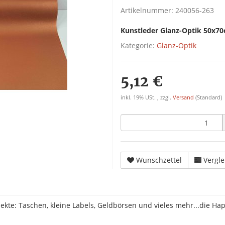
Artikelnummer:
240056-263
Kunstleder Glanz-Optik 50x7
Kategorie:
Glanz-Optik
5,12 €
inkl. 19% USt. , zzgl.
Versand
(Standard)
Wunschzettel
Vergle
kte: Taschen, kleine Labels, Geldbörsen und vieles mehr...die Hapt