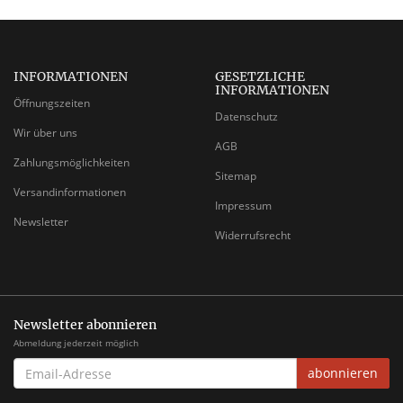
INFORMATIONEN
GESETZLICHE
INFORMATIONEN
Öffnungszeiten
Datenschutz
Wir über uns
AGB
Zahlungsmöglichkeiten
Sitemap
Versandinformationen
Impressum
Newsletter
Widerrufsrecht
Newsletter abonnieren
Abmeldung jederzeit möglich
EMAIL-
abonnieren
ADRESSE