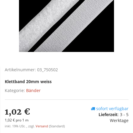
Artikelnummer:
03_750502
Klettband 20mm weiss
Kategorie:
Bänder
sofort verfügbar
1,02 €
Lieferzeit
:
3 - 5
1,02 € pro 1 m
Werktage
inkl. 19% USt. , zzgl.
Versand
(Standard)