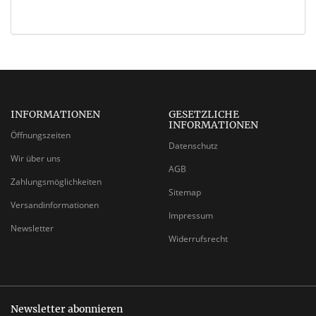
INFORMATIONEN
GESETZLICHE
INFORMATIONEN
Öffnungszeiten
Datenschutz
Wir über uns
AGB
Zahlungsmöglichkeiten
Sitemap
Versandinformationen
Impressum
Newsletter
Widerrufsrecht
Newsletter abonnieren