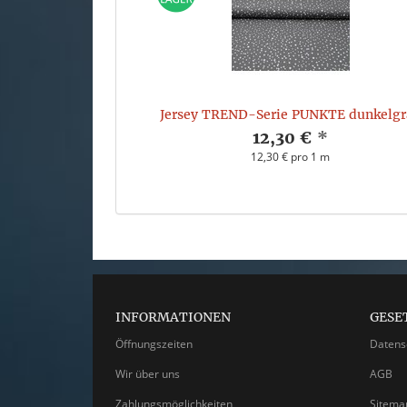
Jersey TREND-Serie PUNKTE dunkelgr
12,30 €
*
12,30 € pro 1 m
INFORMATIONEN
GESE
Öffnungszeiten
Datens
Wir über uns
AGB
Zahlungsmöglichkeiten
Sitema