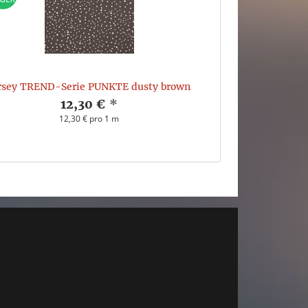
rsey TREND-Serie PUNKTE dusty brown
12,30 €
*
12,30 € pro 1 m