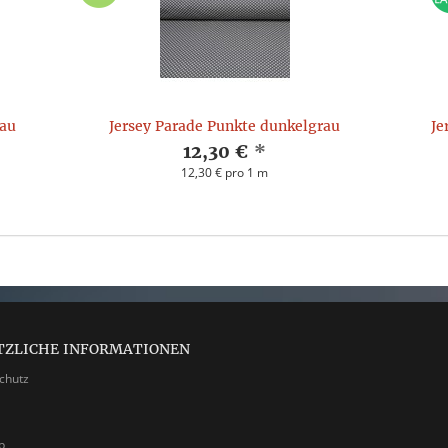
au
Jersey Parade Punkte dunkelgrau
Je
12,30 €
*
12,30 € pro 1 m
TZLICHE INFORMATIONEN
chutz
p