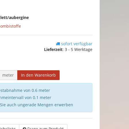
lett/aubergine
Kombistoffe
sofort verfügbar
Lieferzeit
:
3 - 5 Werktage
meter
In den Warenkorb
destabnahme von 0.6 meter
hmeintervall von 0.1 meter
 Sie auch ungerade Mengen erwerben
ichsliste
Frage zum Produkt