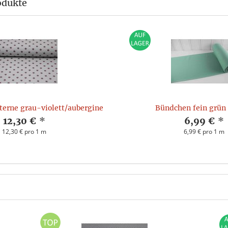
odukte
Sterne grau-violett/aubergine
Bündchen fein grün 
12,30 €
*
6,99 €
*
12,30 € pro 1 m
6,99 € pro 1 m