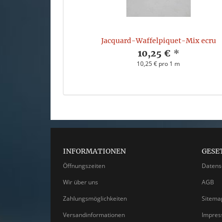
Jacquard-Waffelpiquet-Mix ecru
10,25 €
*
10,25 € pro 1 m
INFORMATIONEN
GESE
Öffnungszeiten
Datens
Wir über uns
AGB
Zahlungsmöglichkeiten
Sitema
Versandinformationen
Impre