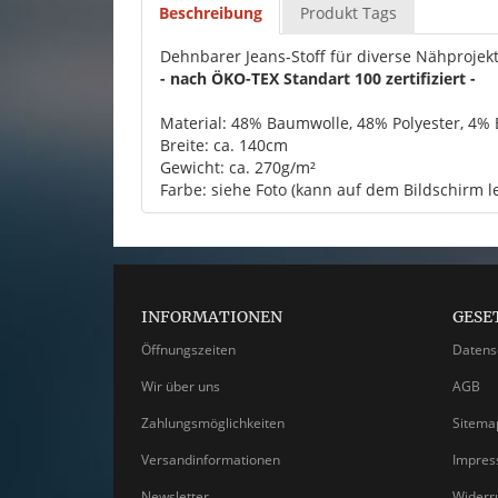
Beschreibung
Produkt Tags
Dehnbarer Jeans-Stoff für diverse Nähprojekt
- nach ÖKO-TEX Standart 100 zertifiziert -
Material: 48% Baumwolle, 48% Polyester, 4% 
Breite: ca. 140cm
Gewicht: ca. 270g/m²
Farbe: siehe Foto (kann auf dem Bildschirm l
INFORMATIONEN
GESE
Öffnungszeiten
Datens
Wir über uns
AGB
Zahlungsmöglichkeiten
Sitema
Versandinformationen
Impre
Newsletter
Widerr