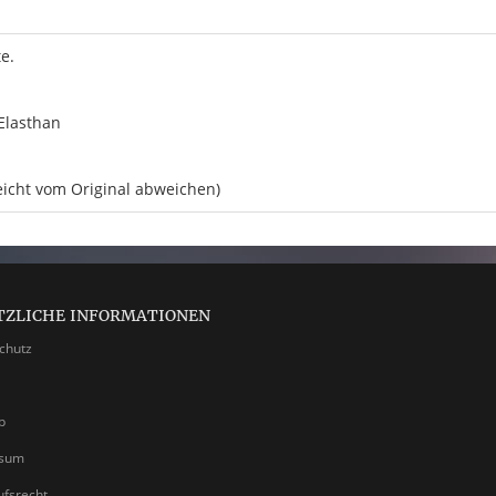
e.
Elasthan
eicht vom Original abweichen)
TZLICHE INFORMATIONEN
chutz
p
ssum
ufsrecht