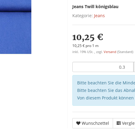
Jeans Twill königsblau
Kategorie:
Jeans
10,25 €
10,25 € pro 1 m
inkl. 19% USt. , zzgl.
Versand
(Standard)
Bitte beachten Sie die Min
Bitte beachten Sie das Abna
Von diesem Produkt können
Wunschzettel
Vergle