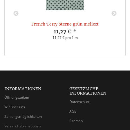
French Terry Sterne grün meliert
11,27 €
*
11,27 € pro 1 m
INFORMATIONEN
GESETZLICHE
INFORMATIONEN
Öffnungszeiten
Datenschutz
Wir über uns
AGB
Zahlungsmöglichkeiten
Sitemap
Versandinformationen