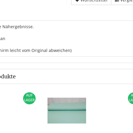
e Nähergebnisse.
han
hirm leicht vom Original abweichen)
odukte