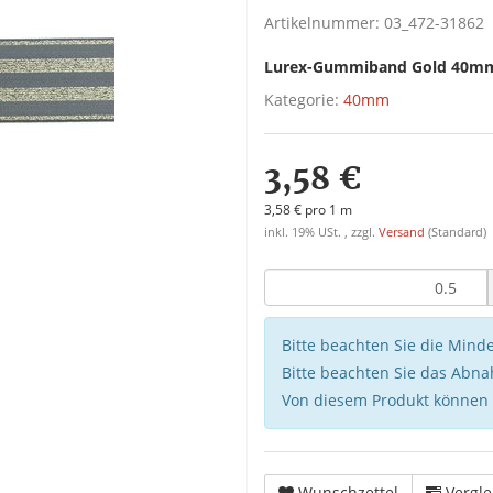
Artikelnummer:
03_472-31862
Lurex-Gummiband Gold 40mm
Kategorie:
40mm
3,58 €
3,58 € pro 1 m
inkl. 19% USt. , zzgl.
Versand
(Standard)
Bitte beachten Sie die Min
Bitte beachten Sie das Abna
Von diesem Produkt können
Wunschzettel
Vergle