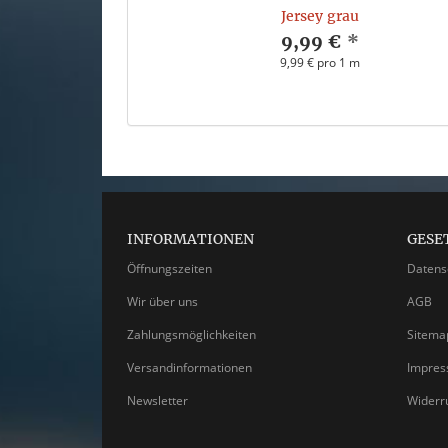
Jersey grau
9,99 €
*
9,99 € pro 1 m
INFORMATIONEN
GESE
Öffnungszeiten
Datens
Wir über uns
AGB
Zahlungsmöglichkeiten
Sitema
Versandinformationen
Impre
Newsletter
Widerr