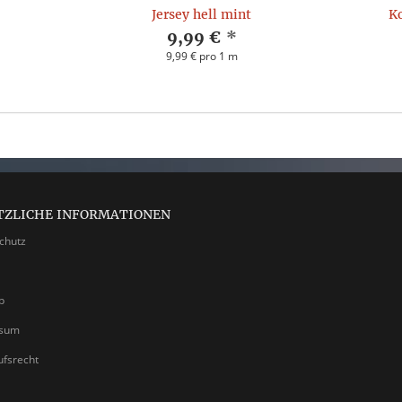
Jersey hell mint
Ko
9,99 €
*
9,99 € pro 1 m
TZLICHE INFORMATIONEN
chutz
p
ssum
ufsrecht