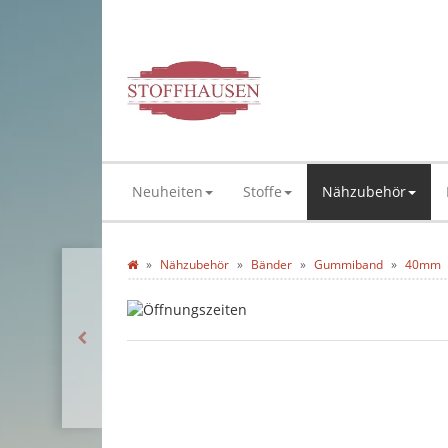
Neuheiten
Stoffe
Nähzubehör
Nähzubehör
Bänder
Gummiband
40mm