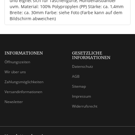
und eignet sich für Taschengurte, Hundehalsbänder
uvm. Material: 100% Polypropylen (PP) Stärke: ca. 1,4mm
Breite: ca. 30mm Farbe: siehe Foto (Farbe kann auf dem
Bildschirm abweichen)
INFORMATIONEN
GESETZLICHE
INFORMATIONEN
Öffnungszeiten
Datenschutz
Wir über uns
AGB
Zahlungsmöglichkeiten
Sitemap
Versandinformationen
Impressum
Newsletter
Widerrufsrecht