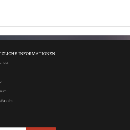
TZLICHE INFORMATIONEN
chutz
p
ssum
ufsrecht