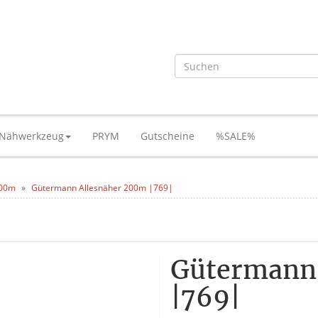
Nähwerkzeug
PRYM
Gutscheine
%SALE%
200m
Gütermann Allesnäher 200m |769|
Gütermann
|769|