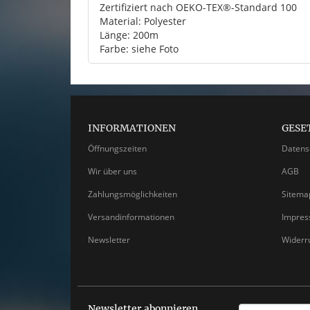
Zertifiziert nach OEKO-TEX®-Standard 100
Material: Polyester
Länge: 200m
Farbe: siehe Foto
INFORMATIONEN
GESE
Öffnungszeiten
Datens
Wir über uns
AGB
Zahlungsmöglichkeiten
Sitema
Versandinformationen
Impre
Newsletter
Widerr
Newsletter abonnieren
EMAIL-