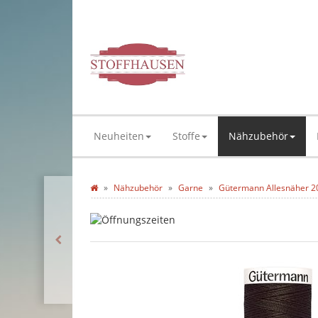
Neuheiten
Stoffe
Nähzubehör
Nähzubehör
Garne
Gütermann Allesnäher 