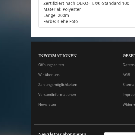
Zertifiziert nach OEKO-TEX®-Standard 100
Material: Polyester
Länge: 200m
Farbe: siehe Foto
INFORMATIONEN
GESE
Öffnungszeiten
Datens
Wir über uns
AGB
Zahlungsmöglichkeiten
Sitema
Versandinformationen
Impre
Newsletter
Widerr
Newsletter abonnieren
EMAIL-