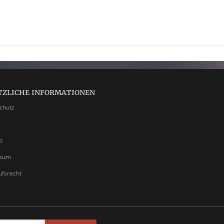
TZLICHE INFORMATIONEN
chutz
p
ssum
ufsrecht