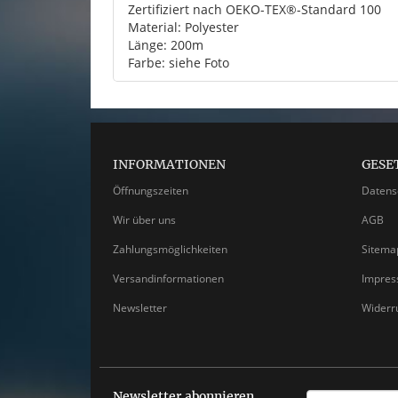
Zertifiziert nach OEKO-TEX®-Standard 100
Material: Polyester
Länge: 200m
Farbe: siehe Foto
INFORMATIONEN
GESE
Öffnungszeiten
Datens
Wir über uns
AGB
Zahlungsmöglichkeiten
Sitema
Versandinformationen
Impre
Newsletter
Widerr
Newsletter abonnieren
EMAIL-