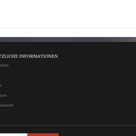
TZLICHE INFORMATIONEN
chutz
p
ssum
ufsrecht