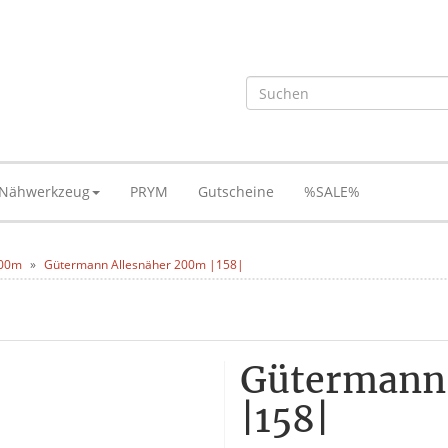
Nähwerkzeug
PRYM
Gutscheine
%SALE%
200m
Gütermann Allesnäher 200m |158|
Gütermann
|158|