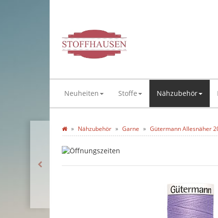
Neuheiten
Stoffe
Nähzubehör
Nähzubehör
Garne
Gütermann Allesnäher 