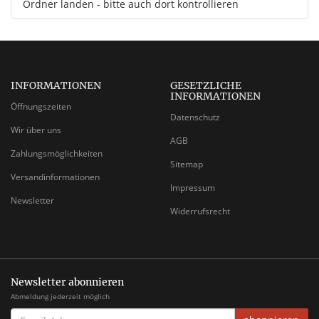
Ordner landen - bitte auch dort kontrollieren
INFORMATIONEN
GESETZLICHE
INFORMATIONEN
Öffnungszeiten
Datenschutz
Wir über uns
AGB
Zahlungsmöglichkeiten
Sitemap
Versandinformationen
Impressum
Newsletter
Widerrufsrecht
Newsletter abonnieren
Abmeldung jederzeit möglich
EMAIL-