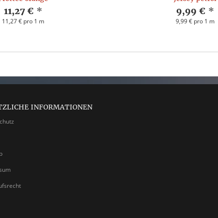
11,27 €
*
9,99 €
*
11,27 € pro 1 m
9,99 € pro 1 m
TZLICHE INFORMATIONEN
chutz
p
ssum
ufsrecht