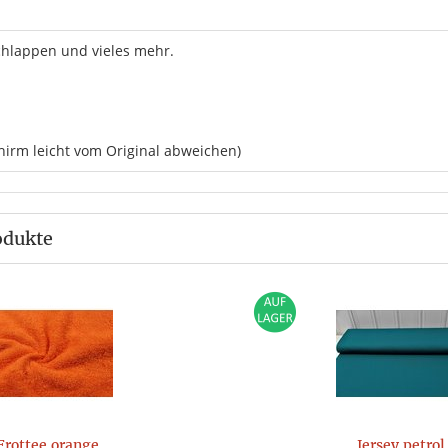
chlappen und vieles mehr.
hirm leicht vom Original abweichen)
odukte
Frottee orange
Jersey petrol