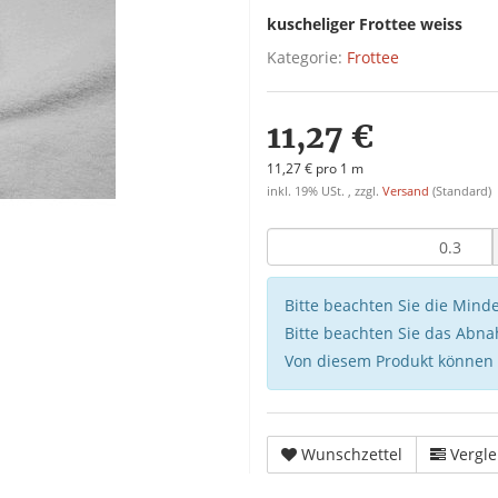
kuscheliger Frottee weiss
Kategorie:
Frottee
11,27 €
11,27 € pro 1 m
inkl. 19% USt. , zzgl.
Versand
(Standard)
Bitte beachten Sie die Min
Bitte beachten Sie das Abna
Von diesem Produkt können
Wunschzettel
Vergle