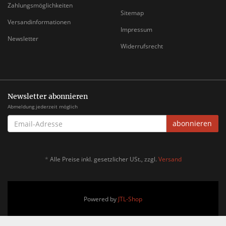
Zahlungsmöglichkeiten
Sitemap
Versandinformationen
Impressum
Newsletter
Widerrufsrecht
Newsletter abonnieren
Abmeldung jederzeit möglich
EMAIL-
abonnieren
ADRESSE
*
Alle Preise inkl. gesetzlicher USt., zzgl.
Versand
Powered by
JTL-Shop