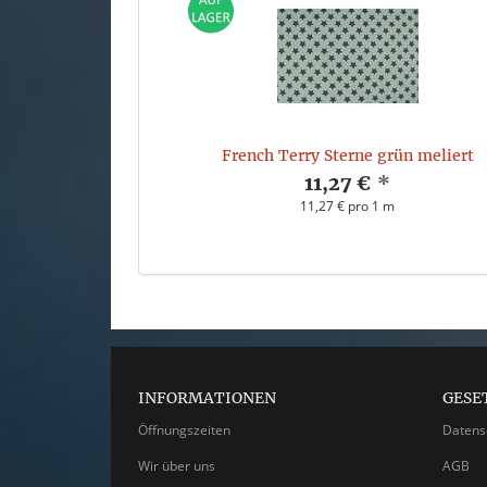
French Terry Sterne grün meliert
11,27 €
*
11,27 € pro 1 m
INFORMATIONEN
GESE
Öffnungszeiten
Datens
Wir über uns
AGB