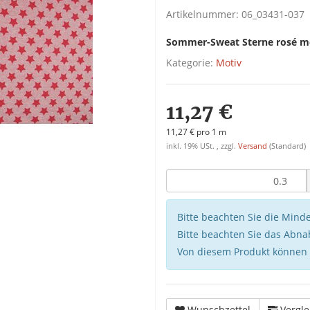
Artikelnummer:
06_03431-037
Sommer-Sweat Sterne rosé me
Kategorie:
Motiv
11,27 €
11,27 € pro 1 m
inkl. 19% USt. , zzgl.
Versand
(Standard)
Bitte beachten Sie die Min
Bitte beachten Sie das Abna
Von diesem Produkt können
Wunschzettel
Vergle