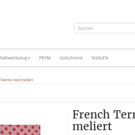
Nähwerkzeug
PRYM
Gutscheine
%SALE%
 Sterne rosé meliert
French Terr
meliert