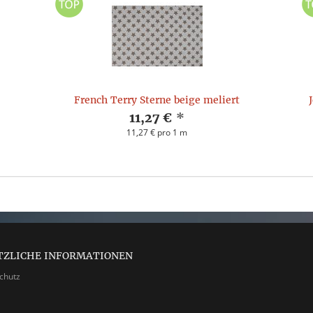
French Terry Sterne beige meliert
11,27 €
*
11,27 € pro 1 m
TZLICHE INFORMATIONEN
chutz