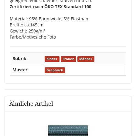
geeignet: Pullis, Kleider, Mützen und Co.
Zertifiziert nach ÖKO TEX Standard 100
Material: 95% Baumwolle, 5% Elasthan
Breite: ca.145cm
Gewicht: 250g/m²
Farbe/Motiv:siehe Foto
Rubrik:
Kinder
Frauen
Männer
Muster:
Graphisch
Ähnliche Artikel