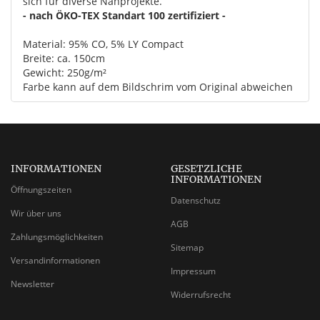
sich für diverse Nähprojekte.
- nach ÖKO-TEX Standart 100 zertifiziert -
Material: 95% CO, 5% LY Compact
Breite: ca. 150cm
Gewicht: 250g/m²
Farbe kann auf dem Bildschrim vom Original abweichen
INFORMATIONEN
GESETZLICHE
INFORMATIONEN
Öffnungszeiten
Datenschutz
Wir über uns
AGB
Zahlungsmöglichkeiten
Sitemap
Versandinformationen
Impressum
Newsletter
Widerrufsrecht