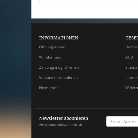
INFORMATIONEN
GESE
Öffnungszeiten
Datens
Wir über uns
AGB
Zahlungsmöglichkeiten
Sitema
Versandinformationen
Impre
Newsletter
Widerr
Newsletter abonnieren
EMAIL-
ADRESSE
Abmeldung jederzeit möglich