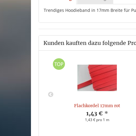
Trendiges Hoodieband in 17mm Breite für Pul
Kunden kauften dazu folgende Pr
froschgrün
Flachkordel 17mm rot
*
1,43 €
*
 m
1,43 € pro 1 m