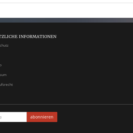
TZLICHE INFORMATIONEN
chutz
p
ssum
ufsrecht
abonnieren