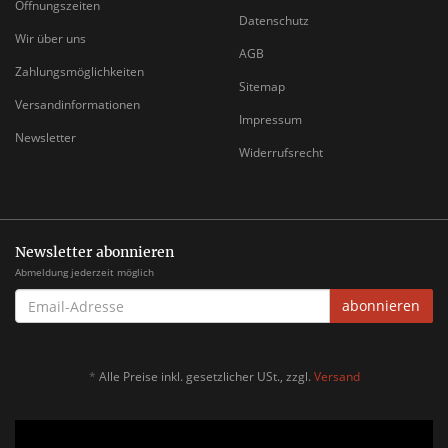
Öffnungszeiten
Datenschutz
Wir über uns
AGB
Zahlungsmöglichkeiten
Sitemap
Versandinformationen
Impressum
Newsletter
Widerrufsrecht
Newsletter abonnieren
Abmeldung jederzeit möglich
EMAIL-
abonnieren
ADRESSE
*
Alle Preise inkl. gesetzlicher USt., zzgl.
Versand