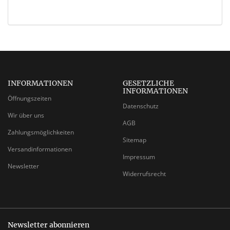
INFORMATIONEN
GESETZLICHE
INFORMATIONEN
Öffnungszeiten
Datenschutz
Wir über uns
AGB
Zahlungsmöglichkeiten
Sitemap
Versandinformationen
Impressum
Newsletter
Widerrufsrecht
Newsletter abonnieren