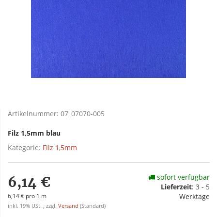
Artikelnummer:
07_07070-005
Filz 1,5mm blau
Kategorie:
Filz 1,5mm
sofort verfügbar
6,14 €
Lieferzeit
:
3 - 5
6,14 € pro 1 m
Werktage
inkl. 19% USt. , zzgl.
Versand
(Standard)