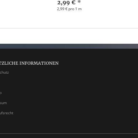
2,99 €
*
2,99 € pro 1 m
TZLICHE INFORMATIONEN
chutz
p
ssum
ufsrecht