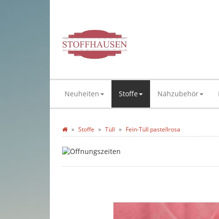
Neuheiten
Stoffe
Nähzubehör
Stoffe
Tüll
Fein-Tüll pastellrosa