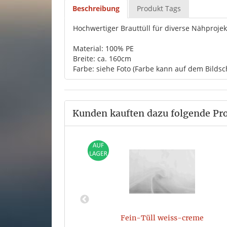
Beschreibung
Produkt Tags
Hochwertiger Brauttüll für diverse Nähprojek
Material: 100% PE
Breite: ca. 160cm
Farbe: siehe Foto (Farbe kann auf dem Bildsc
Kunden kauften dazu folgende Pr
osa
Fein-Tüll weiss-creme