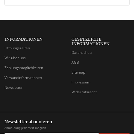
INFORMATIONEN
GESETZLICHE
INFORMATIONEN
Öffnungszeiten
Datenschutz
Wir über uns
AGB
Zahlungsmöglichkeiten
Sitemap
Versandinformationen
Impressum
Newsletter
Widerrufsrecht
Newsletter abonnieren
Abmeldung jederzeit möglich